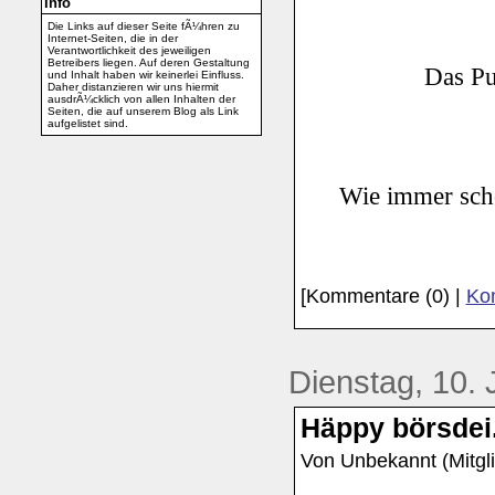
Info
Die Links auf dieser Seite fÃ¼hren zu
Internet-Seiten, die in der
Verantwortlichkeit des jeweiligen
Betreibers liegen. Auf deren Gestaltung
Das Pu
und Inhalt haben wir keinerlei Einfluss.
Daher distanzieren wir uns hiermit
ausdrÃ¼cklich von allen Inhalten der
Seiten, die auf unserem Blog als Link
aufgelistet sind.
Wie immer sch
[Kommentare (0) |
Kom
Dienstag, 10. 
Häppy börsdei.
Von Unbekannt (Mitgli