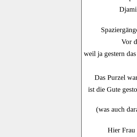
Djamil
Spaziergäng
Vor d
weil ja gestern da
Das Purzel war
ist die Gute gest
(was auch dara
Hier Frau