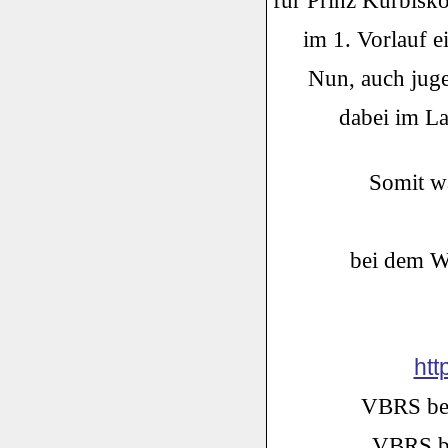
für Prinz Kürbisk
im 1. Vorlauf 
Nun, auch jug
dabei im L
Somit wa
bei dem We
htt
VBRS be
VBRS be