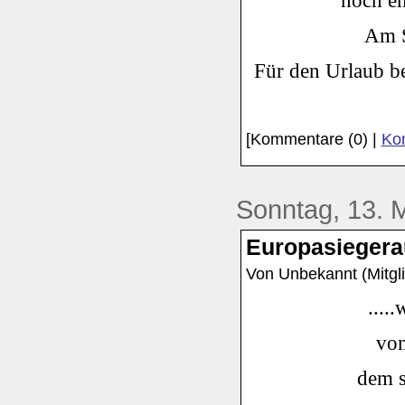
noch eh
Am S
Für den Urlaub be
[Kommentare (0) |
Kom
Sonntag, 13. 
Europasiegerau
Von Unbekannt (Mitgli
....
von
dem 