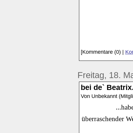
[Kommentare (0) |
Kom
Freitag, 18. M
bei de` Beatrix..
Von Unbekannt (Mitgli
...hab
überraschender We