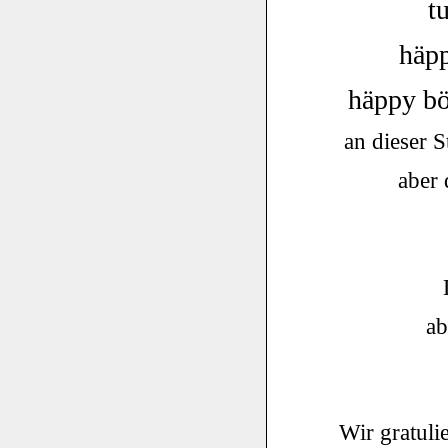
tu
häppy
häppy börsde
an dieser S
aber 
ab
Wir gratuli