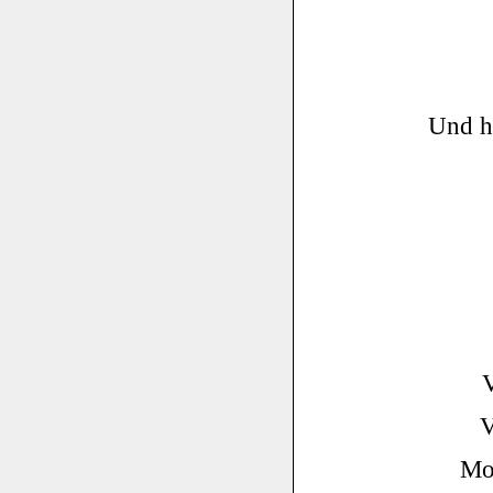
Und h
V
V
Mor