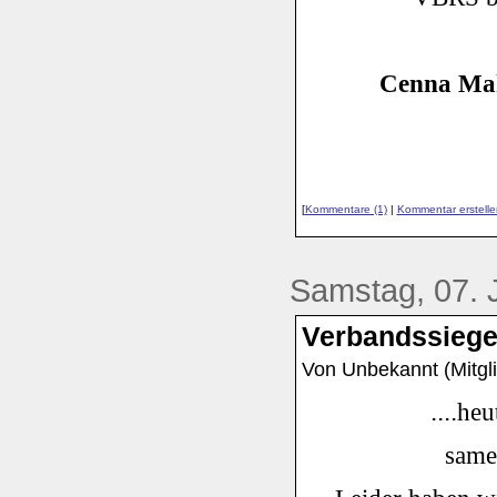
Cenna Ma
[
Kommentare (1)
|
Kommentar erstelle
Samstag, 07. J
Verbandssieger.
Von Unbekannt (Mitgli
....
heu
same 