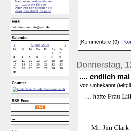
·
Nach einem wohlverdienten
·
..........aber die Körperv
·
Auch von den streifigen He
·
Jaaa, das stimmt, es war e
email
Windhundfreunde@web.de
Kalender
[Kommentare (0) |
Kom
«
August, 2026
»
Mo
Di
Mi
Do
Fr
Sa
So
1
2
3
4
5
6
7
8
9
10
11
12
13
14
15
16
Donnerstag, 12
17
18
19
20
21
22
23
24
25
26
27
28
29
30
31
.... endlich mal
Counter
Von Unbekannt (Mitgli
.... hatte Frau L
RSS Feed
...
Mr. Jim Clark