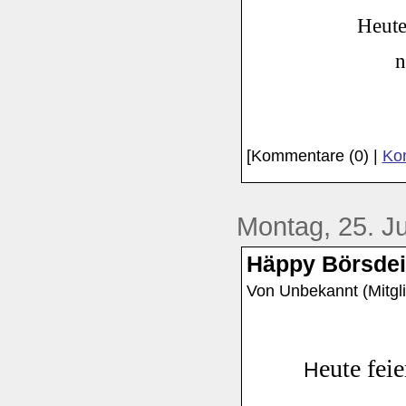
Heute
n
[Kommentare (0) |
Kom
Montag, 25. J
Häppy Börsdei.
Von Unbekannt (Mitgli
eute fei
H