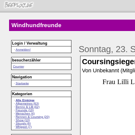
Windhundfreunde
Login / Verwaltung
Sonntag, 23. 
·
Anmelden!
Coursingsiege
besucherzähler
Counter
Von Unbekannt (Mitgli
Navigation
Frau Lilli 
·
Startseite
Kategorien
·
Alle Einträge
·
Allgemeines (63)
·
Benno & Lilli (42)
·
Freunde (16)
·
Menschen (4)
·
Rennen & Coursing (20)
·
Show (10)
·
Sloughi (6)
·
Whippet (7)