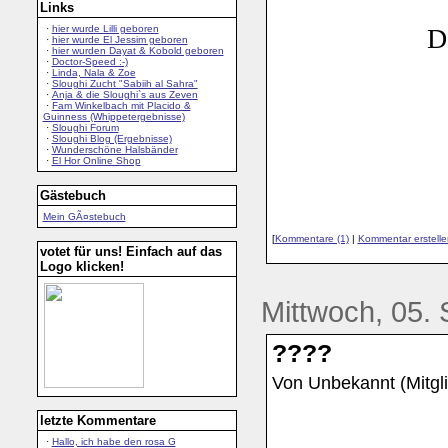
Links
·
hier wurde Lilli geboren
D
·
hier wurde El Jessim geboren
·
hier wurden Dayat & Kobold geboren
·
Doctor-Speed :-)
·
Linda, Nala & Zoe
·
Sloughi Zucht "Sabiih al Sahra"
·
Anja & die Sloughi`s aus Zeven
·
Fam Winkelbach mit Placido &
Guinness (Whippetergebnisse)
·
Sloughi Forum
·
Sloughi Blog (Ergebnisse)
·
Wunderschöne Halsbänder
·
El Hor Online Shop
Gästebuch
Mein GÃ¤stebuch
[
Kommentare (1)
|
Kommentar erstelle
votet für uns! Einfach auf das
Logo klicken!
Mittwoch, 05.
????
Von Unbekannt (Mitgli
letzte Kommentare
·
Hallo, ich habe den rosa G